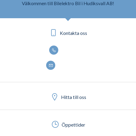
Välkommen till Bilelektro Bil i Hudiksvall AB!
Kontakta oss
0650 - 188 50
info@bilelektro.se
Hitta till oss
Öppettider