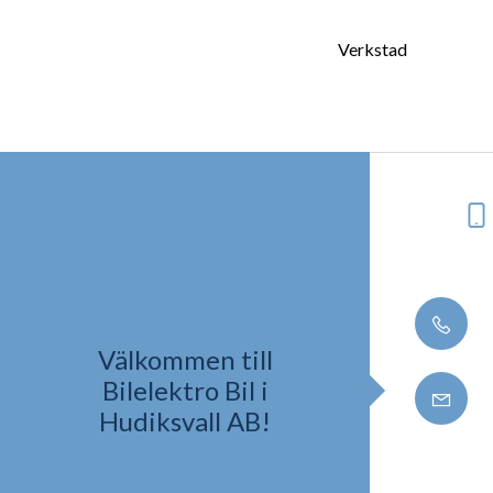
Verkstad
Välkommen till
Bilelektro Bil i
Hudiksvall AB!