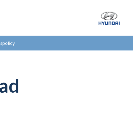
tspolicy
tad