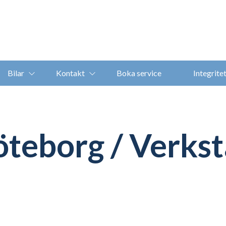
Bilar
Kontakt
Boka service
Integrite
teborg / Verks