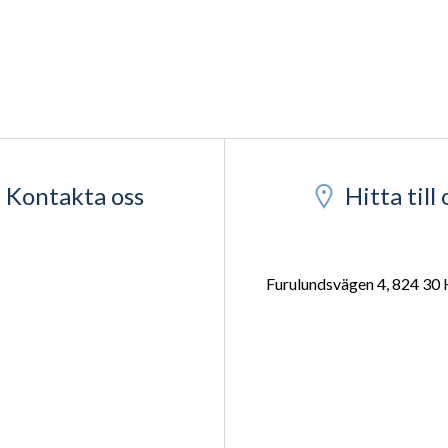
Kontakta oss
Hitta till 
Furulundsvägen 4, 824 30 
0650 - 188 50
info@bilelektro.se