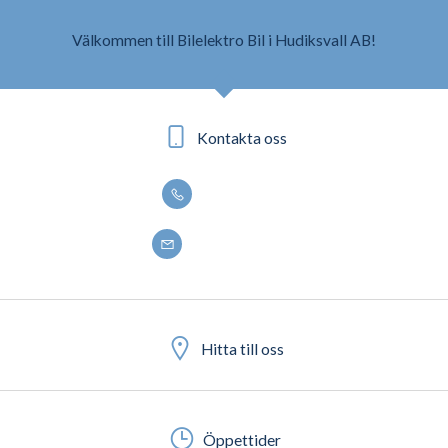
Välkommen till Bilelektro Bil i Hudiksvall AB!
Kontakta oss
0650 - 188 50
info@bilelektro.se
Hitta till oss
Öppettider