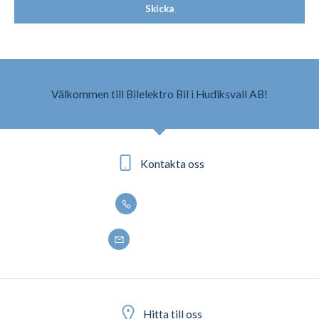
Skicka
Välkommen till Bilelektro Bil i Hudiksvall AB!
Kontakta oss
0650 - 188 50
info@bilelektro.se
Hitta till oss