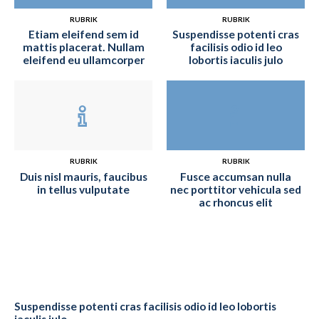
RUBRIK
RUBRIK
Etiam eleifend sem id
Suspendisse potenti cras
mattis placerat. Nullam
facilisis odio id leo
eleifend eu ullamcorper
lobortis iaculis julo
RUBRIK
RUBRIK
Duis nisl mauris, faucibus
Fusce accumsan nulla
in tellus vulputate
nec porttitor vehicula sed
ac rhoncus elit
Suspendisse potenti cras facilisis odio id leo lobortis
iaculis julo