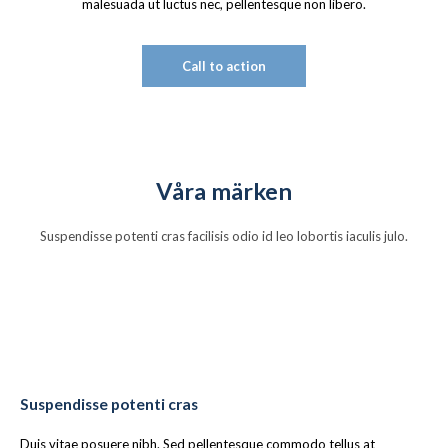
malesuada ut luctus nec, pellentesque non libero.
Call to action
Våra märken
Suspendisse potenti cras facilisis odio id leo lobortis iaculis julo.
Suspendisse potenti cras
Duis vitae posuere nibh. Sed pellentesque commodo tellus at